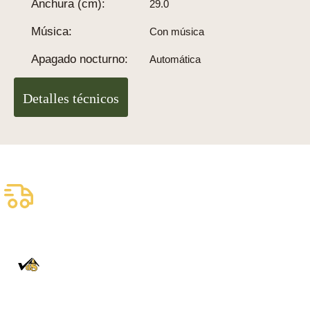
Anchura (cm):
29.0
Música:
Con música
Apagado nocturno:
Automática
Detalles técnicos
Envío asegurado gratuito
Entrega fiable con DHL
100% auténtico
Directamente de la Selva Negra