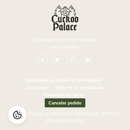
Visítenos también en nuestras
redes sociales:
Condiciones generales de contratación
·
Aviso legal
·
Derecho de retractación
Protección de datos
Cancelar pedido
Cuckoo-Palace es una marca registrada de WIBROS
Management oHG