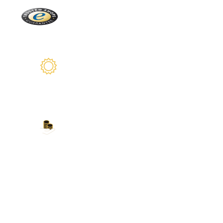
Trusted Shops
Más de 2100 críticas reales
2 años de garantía
Estamos a su disposición
Nuestros métodos de
pago
Tarjeta de crédito, PayPal, transferencia
bancaria, Amazon Pay y más