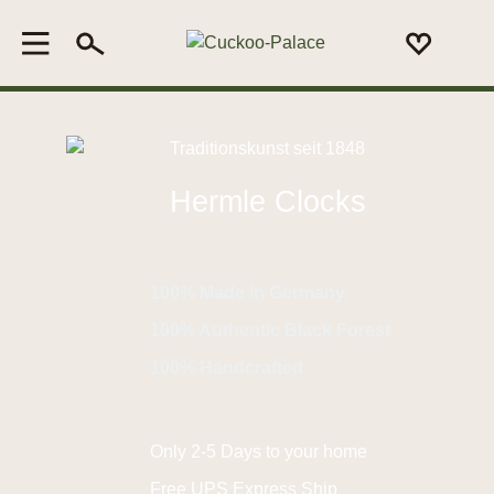
Traditionskunst seit 1848
Hermle Clocks
100% Made in Germany
100% Authentic Black Forest
100% Handcrafted
Only 2-5 Days to your home
Free UPS Express Ship