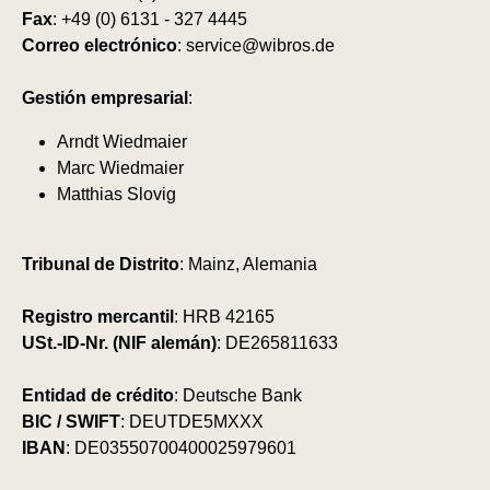
Fax
: +49 (0) 6131 - 327 4445
Correo electrónico
: service@wibros.de
Gestión empresarial
:
Arndt Wiedmaier
Marc Wiedmaier
Matthias Slovig
Tribunal de Distrito
: Mainz, Alemania
Registro mercantil
: HRB 42165
USt.-ID-Nr. (NIF alemán)
: DE265811633
Entidad de crédito
: Deutsche Bank
BIC / SWIFT
: DEUTDE5MXXX
IBAN
: DE03550700400025979601