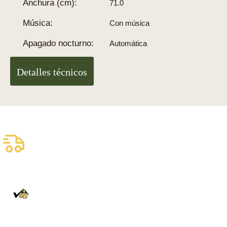
Anchura (cm):
71.0
Música:
Con música
Apagado nocturno:
Automática
Detalles técnicos
Envío asegurado gratuito
Entrega fiable con DHL
100% auténtico
Directamente de la Selva Negra