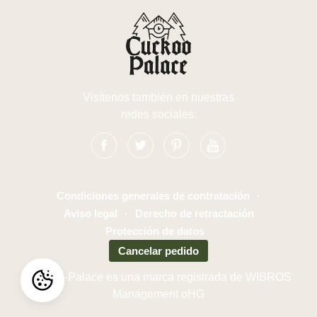
Visítenos también en nuestras
redes sociales:
Condiciones generales de contratación
·
Aviso legal
·
Derecho de retractación
Protección de datos
Cancelar pedido
Cuckoo-Palace es una marca registrada de WIBROS
Management oHG