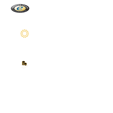
Trusted Shops
Más de 2100 críticas reales
2 años de garantía
Estamos a su disposición
Nuestros métodos de
pago
Tarjeta de crédito, PayPal, transferencia
bancaria, Amazon Pay y más