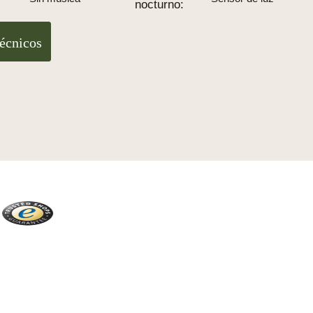
nocturno:
técnicos
Trusted Shops
Más de 2100 críticas reales