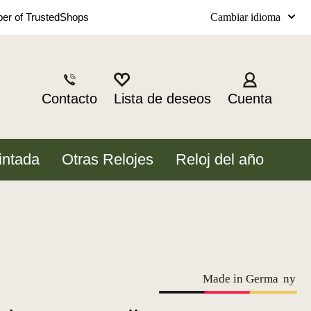
Cambiar idioma
r of TrustedShops
Contacto
Lista de deseos
Cuenta
intada
Otras Relojes
Reloj del año
Made in Germa
n
y