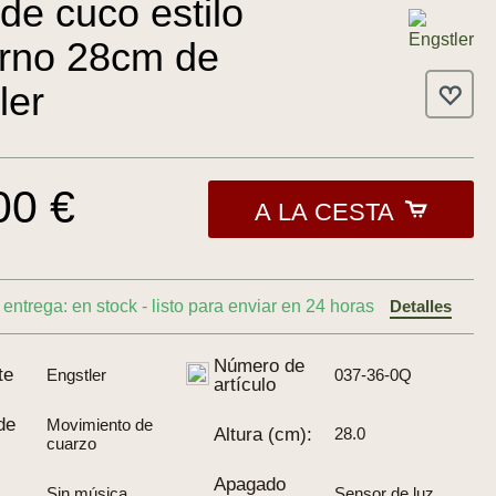
 de cuco estilo
rno 28cm de
ler
00 €
A LA CESTA
entrega: en stock - listo para enviar en 24 horas
Detalles
Número de
te
Engstler
037-36-0Q
artículo
de
Movimiento de
Altura (cm):
28.0
cuarzo
Apagado
Sin música
Sensor de luz