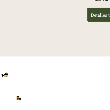
Detalles 
100% auténtico
Directamente de la Selva Negra
Nuestros métodos de pago
Tarjeta de crédito, PayPal, transferencia bancaria,
Amazon Pay y más