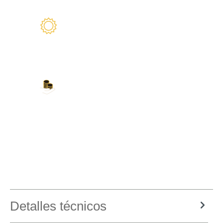
2 años de garantía
Estamos a su disposición
Nuestros métodos de
pago
Tarjeta de crédito, PayPal, transferencia
bancaria, Amazon Pay y más
Detalles técnicos