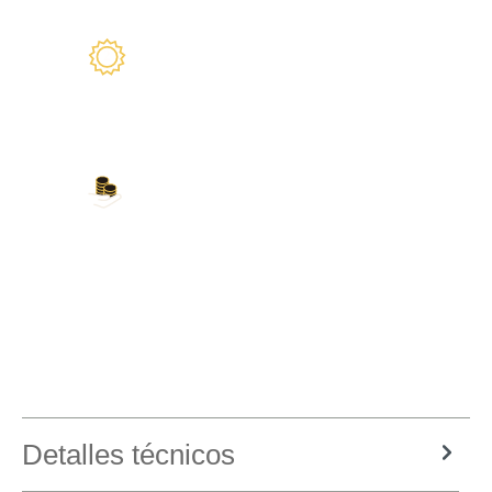
2 años de garantía
Estamos a su disposición
Nuestros métodos de
pago
Tarjeta de crédito, PayPal, transferencia
bancaria, Amazon Pay y más
Detalles técnicos