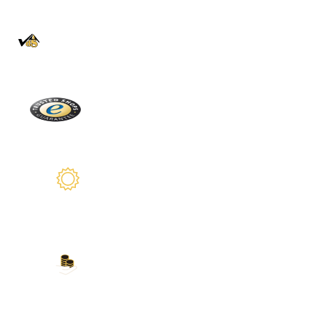
100% auténtico
Directamente de la Selva Negra
Trusted Shops
Más de 2100 críticas reales
2 años de garantía
Estamos a su disposición
Nuestros métodos de
pago
Tarjeta de crédito, PayPal, transferencia
bancaria, Amazon Pay y más