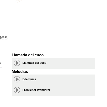
Tarjeta de crédito, PayPal, transferencia bancaria,
Amazon Pay y más
nes
Llamada del cuco
Llamada del cuco
Melodías
Edelweiss
Fröhlicher Wanderer