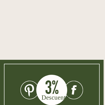
llamadas de cuco :
completa y cada media hora
WAN :
C0HE003F00
CPN1:
4260028294713
CPN2:
3676 EX