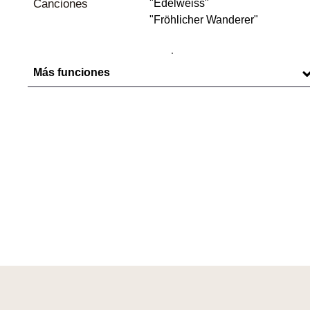
Canciones
"Edelweiss"
"Fröhlicher Wanderer"
Más funciones
Color :
Marrón
Equipamiento :
Canto de cuco,
Cuco de
madera,
Esfera de madera
Altura (cm) :
36.0
Anchura (cm) :
21.0,
23.0
Peso (kg):
3.0
Música :
Con música
Apagado nocturno :
Manual
Bailarines :
Con bailarines
Objetos :
Hojas
Personas :
Bailarines
Animales :
Pájaro
Frecuencia de
El cuco llama cada hora