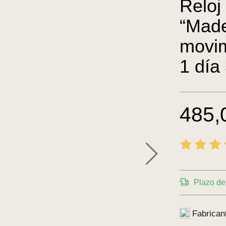
Reloj
“Made
movim
1 día
36.0
485,
Plazo de 
Fabrican