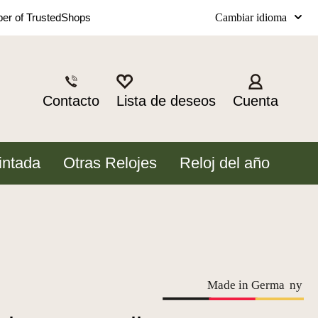
Cambiar idioma
r of TrustedShops
Contacto
Lista de deseos
Cuenta
intada
Otras Relojes
Reloj del año
Made in Germa
n
y