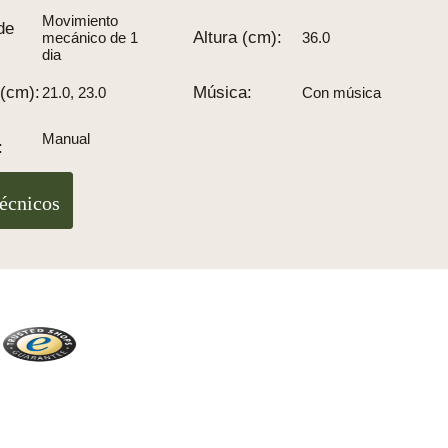
Movimiento
de
Altura (cm):
mecánico de 1
36.0
dia
(cm):
Música:
21.0
, 23.0
Con música
 sin pesos ni péndulos
 en cm
icaciones son medidas aproximadas
Manual
:
técnicos
Trusted Shops
Más de 2100 críticas reales