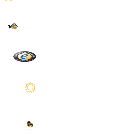
Entrega fiable con DHL
100% auténtico
Directamente de la Selva Negra
Trusted Shops
Más de 2100 críticas reales
2 años de garantía
Estamos a su disposición
Nuestros métodos de
pago
Tarjeta de crédito, PayPal, transferencia
bancaria, Amazon Pay y más