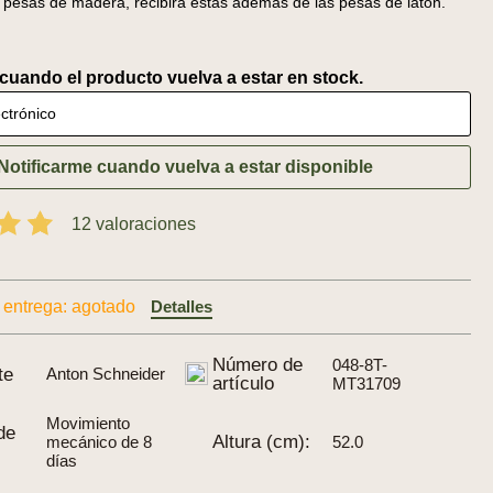
 pesas de madera, recibirá éstas además de las pesas de latón.
 cuando el producto vuelva a estar en stock.
ctrónico
Notificarme cuando vuelva a estar disponible
12 valoraciones
 entrega: agotado
Detalles
Número de
048-8T-
te
Anton Schneider
artículo
MT31709
Movimiento
de
Altura (cm):
mecánico de 8
52.0
días