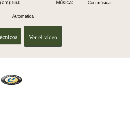
(cm):
Música:
56.0
Con música
Automática
:
técnicos
Ver el vídeo
Trusted Shops
Más de 2100 críticas reales