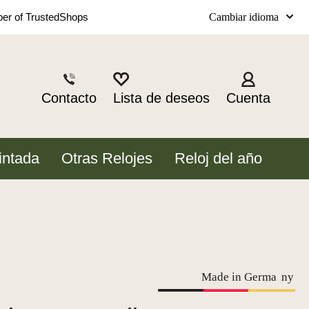
Cambiar idioma
r of TrustedShops
Contacto
Lista de deseos
Cuenta
intada
Otras Relojes
Reloj del año
Made in Germa
n
y