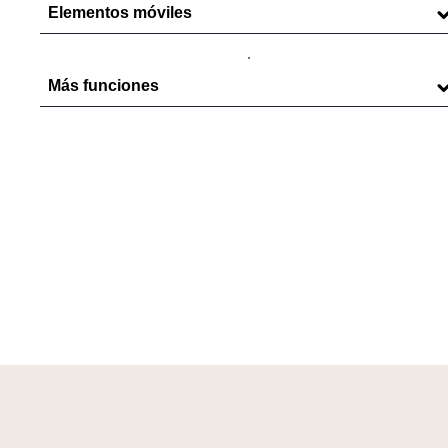
Elementos móviles
Bailarines
Bebedor de
Jugadores de
Rueda de
,
cerveza ,
cartas ,
molino
Más funciones
Color :
Marrón
Equipamiento :
Canto de cuco,
Ripias de
madera
Altura (cm) :
52.0
Anchura (cm) :
56.0
Peso (kg):
11.3
Profundidad (cm) :
26.0
Música :
Con música
Apagado nocturno :
Automática
Bailarines :
Con bailarines
Objetos :
Rueda de molino
Personas :
Bailarines,
Bebedor de cerveza,
Camarera,
Jugadores de cartas