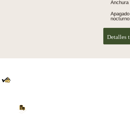
Anchura 
Apagado
nocturno
Detalles 
100% auténtico
Directamente de la Selva Negra
Nuestros métodos de pago
Tarjeta de crédito, PayPal, transferencia bancaria,
Amazon Pay y más