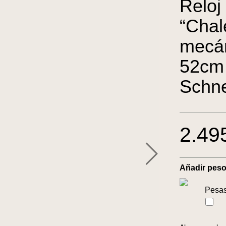
Reloj
“Chal
mecán
52cm
Schne
2.49
Añadir pes