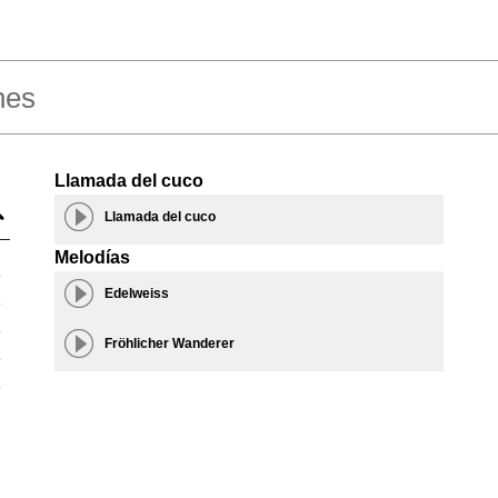
nes
Llamada del cuco
Llamada del cuco
Melodías
Edelweiss
Fröhlicher Wanderer