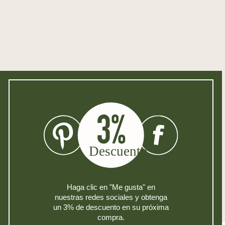
Frecuencia de
El cuco llama cada hora
llamadas de cuco :
completa y cada media hora
WAN :
C0AS00A100
CPN1:
4262579890239
CPN2:
50317009
Haga clic en "Me gusta" en
nuestras redes sociales y obtenga
un 3% de descuento en su próxima
compra.