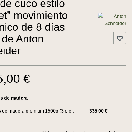
 de cuco estilo
et” movimiento
ico de 8 días
 de Anton
ider
5,00 €
os de madera
Pesas de madera premium 1500g (3 piezas)
335,00 €