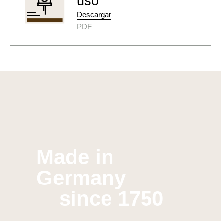
uso
Descargar
PDF
Made in
Germany
since 1750