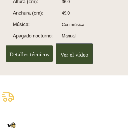
Altura (cm):
36.0
Anchura (cm):
49.0
Música:
Con música
Apagado nocturno:
Manual
Detalles técnicos
Ver el vídeo
Envío asegurado gratuito
Entrega fiable con DHL
100% auténtico