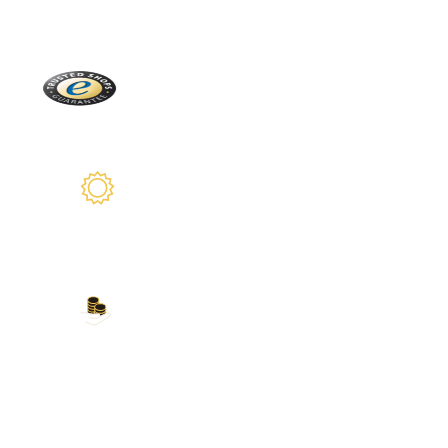
Directamente de la Selva Negra
Trusted Shops
Más de 2100 críticas reales
2 años de garantía
Estamos a su disposición
Nuestros métodos de
pago
Tarjeta de crédito, PayPal, transferencia
bancaria, Amazon Pay y más