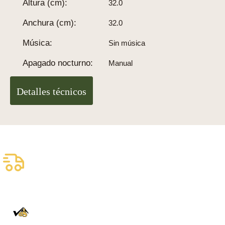
Altura (cm):
32.0
Anchura (cm):
32.0
Música:
Sin música
Apagado nocturno:
Manual
Detalles técnicos
Envío asegurado gratuito
Entrega fiable con DHL
100% auténtico
Directamente de la Selva Negra