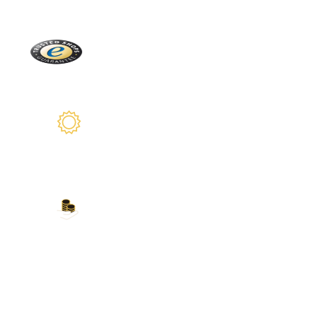
Trusted Shops
Más de 2100 críticas reales
2 años de garantía
Estamos a su disposición
Nuestros métodos de
pago
Tarjeta de crédito, PayPal, transferencia
bancaria, Amazon Pay y más