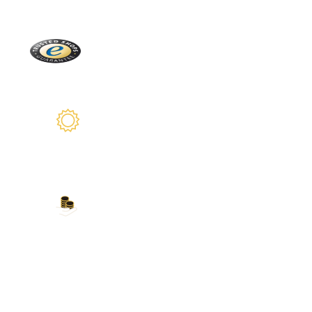
Trusted Shops
Más de 2100 críticas reales
2 años de garantía
Estamos a su disposición
Nuestros métodos de
pago
Tarjeta de crédito, PayPal, transferencia
bancaria, Amazon Pay y más