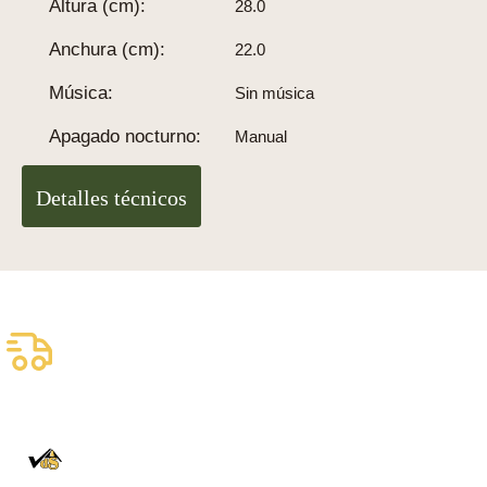
Altura (cm):
28.0
Anchura (cm):
22.0
Música:
Sin música
Apagado nocturno:
Manual
Detalles técnicos
Envío asegurado gratuito
Entrega fiable con DHL
100% auténtico
Directamente de la Selva Negra