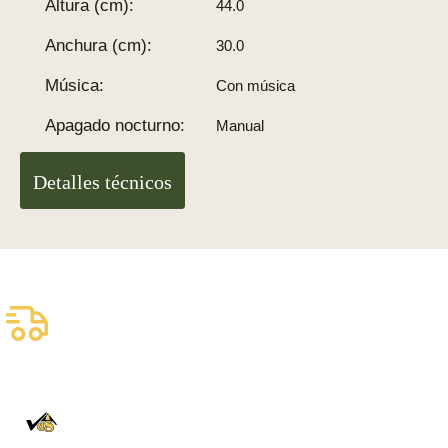
Altura (cm):
44.0
Anchura (cm):
30.0
Música:
Con música
Apagado nocturno:
Manual
Detalles técnicos
Envío asegurado gratuito
Entrega fiable con DHL
100% auténtico
Directamente de la Selva Negra