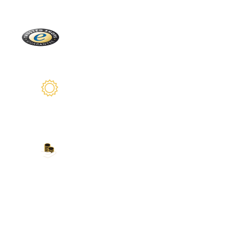
Trusted Shops
Más de 2100 críticas reales
2 años de garantía
Estamos a su disposición
Nuestros métodos de
pago
Tarjeta de crédito, PayPal, transferencia
bancaria, Amazon Pay y más