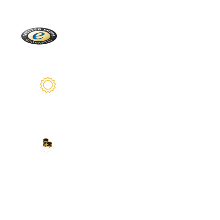
Trusted Shops
Más de 2100 críticas reales
2 años de garantía
Estamos a su disposición
Nuestros métodos de
pago
Tarjeta de crédito, PayPal, transferencia
bancaria, Amazon Pay y más