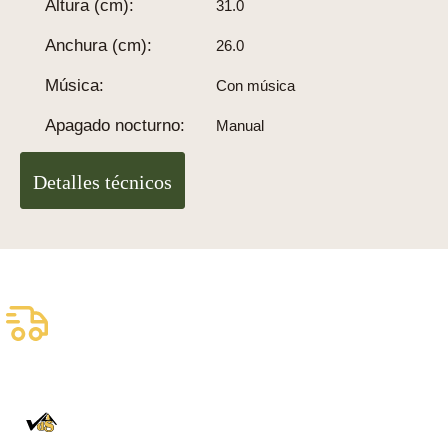
Altura (cm):
31.0
Anchura (cm):
26.0
Música:
Con música
Apagado nocturno:
Manual
Detalles técnicos
Envío asegurado gratuito
Entrega fiable con DHL
100% auténtico
Directamente de la Selva Negra