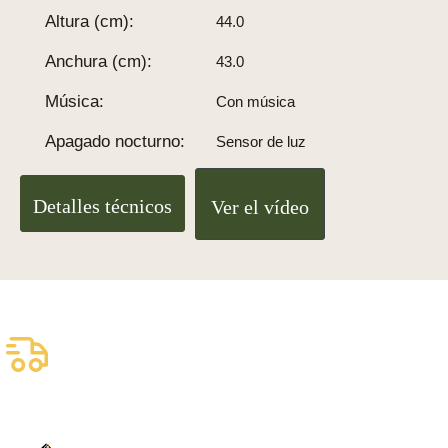
Altura (cm):
44.0
Anchura (cm):
43.0
Música:
Con música
Apagado nocturno:
Sensor de luz
Detalles técnicos
Ver el vídeo
Envío asegurado gratuito
Entrega fiable con DHL
100% auténtico