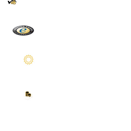
Directamente de la Selva Negra
Trusted Shops
Más de 2100 críticas reales
2 años de garantía
Estamos a su disposición
Nuestros métodos de
pago
Tarjeta de crédito, PayPal, transferencia
bancaria, Amazon Pay y más