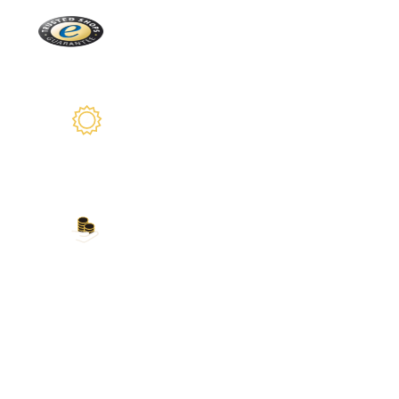
Trusted Shops
Más de 2100 críticas reales
2 años de garantía
Estamos a su disposición
Nuestros métodos de
pago
Tarjeta de crédito, PayPal, transferencia
bancaria, Amazon Pay y más