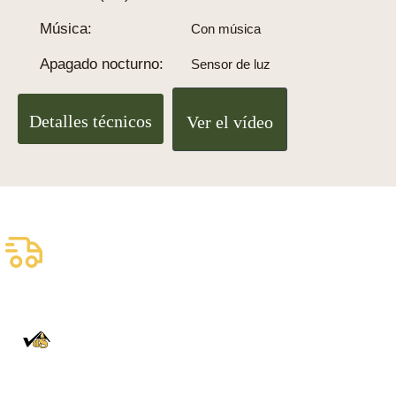
Música:
Con música
Apagado nocturno:
Sensor de luz
Detalles técnicos
Ver el vídeo
Envío asegurado gratuito
Entrega fiable con DHL
100% auténtico
Directamente de la Selva Negra