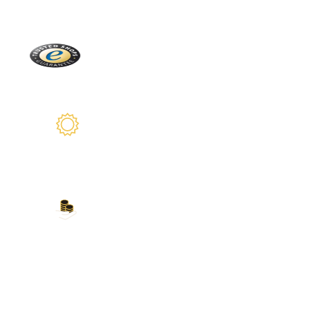
Trusted Shops
Más de 2100 críticas reales
2 años de garantía
Estamos a su disposición
Nuestros métodos de
pago
Tarjeta de crédito, PayPal, transferencia
bancaria, Amazon Pay y más