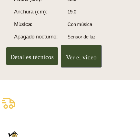
Anchura (cm):
19.0
Música:
Con música
Apagado nocturno:
Sensor de luz
Detalles técnicos
Ver el vídeo
Envío asegurado gratuito
Entrega fiable con DHL
100% auténtico
Directamente de la Selva Negra