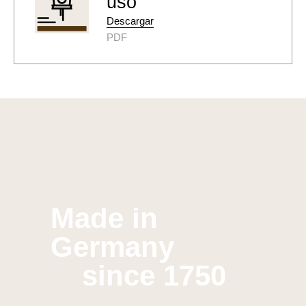
uso
Descargar
PDF
Made in
Germany
since 1750