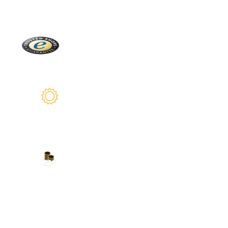
Directamente de la Selva Negra
Trusted Shops
Más de 2100 críticas reales
2 años de garantía
Estamos a su disposición
Nuestros métodos de
pago
Tarjeta de crédito, PayPal, transferencia
bancaria, Amazon Pay y más