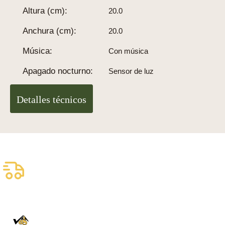
Altura (cm):
20.0
Anchura (cm):
20.0
Música:
Con música
Apagado nocturno:
Sensor de luz
Detalles técnicos
Envío asegurado gratuito
Entrega fiable con DHL
100% auténtico