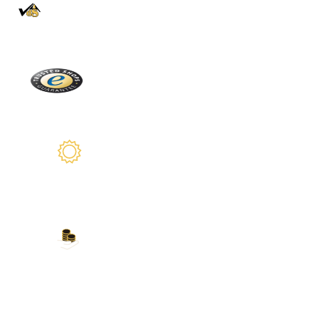
100% auténtico
Directamente de la Selva Negra
Trusted Shops
Más de 2100 críticas reales
2 años de garantía
Estamos a su disposición
Nuestros métodos de
pago
Tarjeta de crédito, PayPal, transferencia
bancaria, Amazon Pay y más